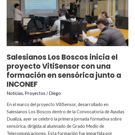
Salesianos
Los
Boscos
Salesianos Los Boscos inicia el
proyecto VitiSensor con una
formación en sensórica junto a
INCONEF
Noticias
,
Proyectos
/
Diego
En el marco del proyecto VitiSensor, desarrollado en
Salesianos Los Boscos dentro de la Convocatoria de Ayudas
Dualiza, ayer se celebró la primera jornada formativa sobre
sensórica, dirigida al alumnado de Grado Medio de
Telecomunicaciones. Esta formación fue impartida por