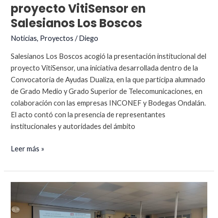
proyecto VitiSensor en
Salesianos Los Boscos
Noticias
,
Proyectos
/
Diego
Salesianos Los Boscos acogió la presentación institucional del
proyecto VitiSensor, una iniciativa desarrollada dentro de la
Convocatoria de Ayudas Dualiza, en la que participa alumnado
de Grado Medio y Grado Superior de Telecomunicaciones, en
colaboración con las empresas INCONEF y Bodegas Ondalán.
El acto contó con la presencia de representantes
institucionales y autoridades del ámbito
Presentación
Leer más »
institucional
del
proyecto
VitiSensor
en