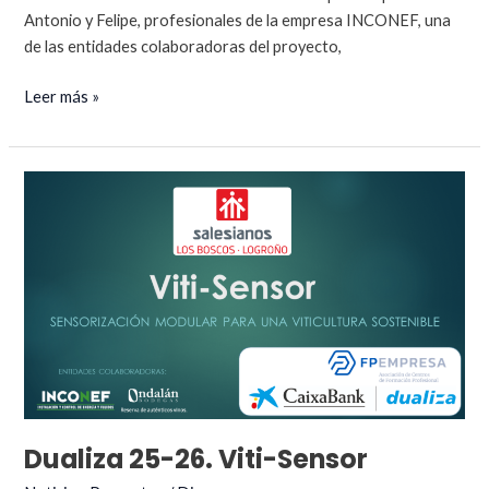
Antonio y Felipe, profesionales de la empresa INCONEF, una
de las entidades colaboradoras del proyecto,
Salesianos
Leer más »
Los
Boscos
inicia
el
proyecto
VitiSensor
con
una
formación
en
sensórica
junto
a
Dualiza 25-26. Viti-Sensor
INCONEF