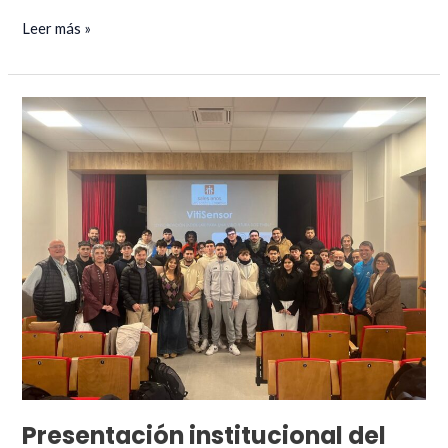
VitiSensor
Leer más »
en
los
medios
Presentación institucional del