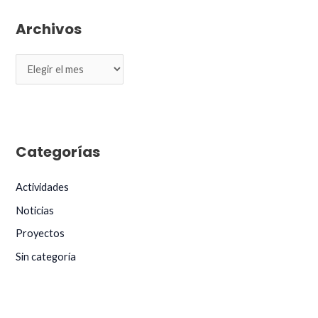
Archivos
A
r
c
h
i
Categorías
v
o
Actividades
s
Noticias
Proyectos
Sin categoría