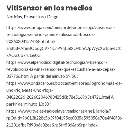
VitiSensor en los medios
Noticias
,
Proyectos
/
Diego
https://www.larioja.com/lomejordelvinoderioja/vitisensor-
tecnologia-servicio-vinedo-salesianos-boscos-
20260204152438-nt.html?
srsltid=AfmBOoqgC97NCrP9qf582O4bnA2pWycXwtpavDfb
xACviJJo7ruLei0G
https://www.elperiodico.digital/tecnologia/vitisensor-
revoluciona-la-vina-sensores-que-escuchan-a-las-cepas-
337736.html A partir del minuto 59:50 :
https://www.ondacero.es/podcast/emisoras/logrono/mas-de-
uno-rioja/mas-uno-rioja-
04022026_202602046983425d0b78e5169b3a4721.html A
partir del minuto 10:30 :
https://www.rtve.es/radioplayer/emisoras/rne1_larioja/?
rpOdId=9b013b228c5b39f04195cc0035d595058e70a4f48f3b
21231efbc7d93b6c02ee&rpSt=536&rpSrp=index