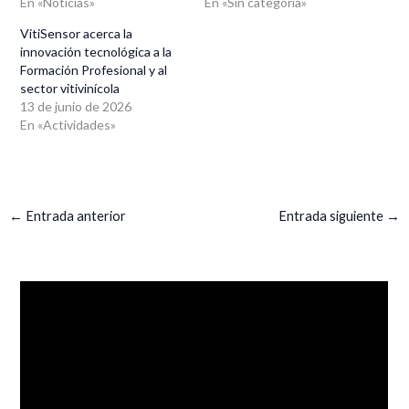
En «Noticias»
En «Sin categoría»
VitiSensor acerca la
innovación tecnológica a la
Formación Profesional y al
sector vitivinícola
13 de junio de 2026
En «Actividades»
Navegación
←
Entrada anterior
Entrada siguiente
→
de
entradas